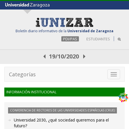
Boletín diario informativo de la
Universidad de Zaragoza
PDI/PAS
ESTUDIANTES
19/10/2020
Categorías
Toggle
navigati
INFORMACIÓN INSTITUCIONAL
CONFERENCIA DE RECTORES DE LAS UNIVERSIDADES ESPAÑOLAS (CRUE)
Universidad 2030, ¿qué sociedad queremos para el
futuro?