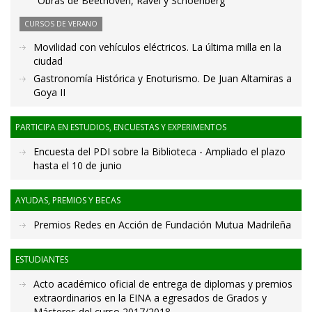
"Obras de Beethoven, Ravel y Schoenberg"
CURSOS DE VERANO
Movilidad con vehículos eléctricos. La última milla en la
ciudad
Gastronomía Histórica y Enoturismo. De Juan Altamiras a
Goya II
PARTICIPA EN ESTUDIOS, ENCUESTAS Y EXPERIMENTOS
Encuesta del PDI sobre la Biblioteca - Ampliado el plazo
hasta el 10 de junio
AYUDAS, PREMIOS Y BECAS
Premios Redes en Acción de Fundación Mutua Madrileña
ESTUDIANTES
Acto académico oficial de entrega de diplomas y premios
extraordinarios en la EINA a egresados de Grados y
Másteres del curso 2017/2018