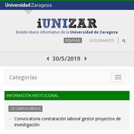
Boletín diario informativo de la
Universidad de Zaragoza
PDI/PAS
ESTUDIANTES
30/5/2019
Categorías
Toggle
navigati
INFORMACIÓN INSTITUCIONAL
CEI CAMPUS IBERUS
Convocatoria contratación laboral gestor proyectos de
investigación