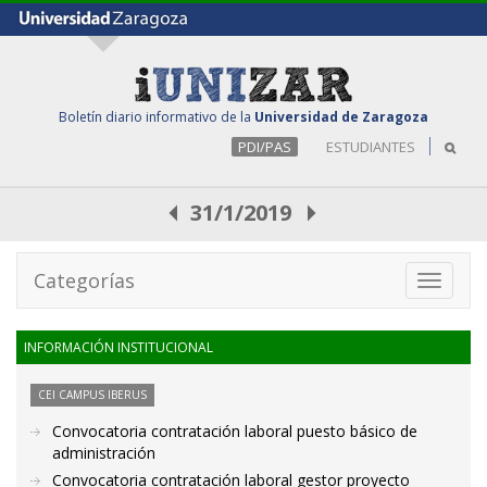
Boletín diario informativo de la
Universidad de Zaragoza
PDI/PAS
ESTUDIANTES
31/1/2019
Categorías
Toggle
navigati
INFORMACIÓN INSTITUCIONAL
CEI CAMPUS IBERUS
Convocatoria contratación laboral puesto básico de
administración
Convocatoria contratación laboral gestor proyecto