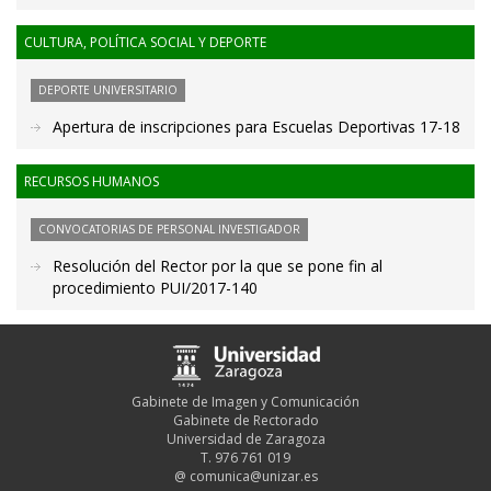
CULTURA, POLÍTICA SOCIAL Y DEPORTE
DEPORTE UNIVERSITARIO
Apertura de inscripciones para Escuelas Deportivas 17-18
RECURSOS HUMANOS
CONVOCATORIAS DE PERSONAL INVESTIGADOR
Resolución del Rector por la que se pone fin al
procedimiento PUI/2017-140
Gabinete de Imagen y Comunicación
Gabinete de Rectorado
Universidad de Zaragoza
T. 976 761 019
@
comunica@unizar.es