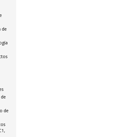
e
n de
ogía
ctos
es
 de
do de
tos
C1,