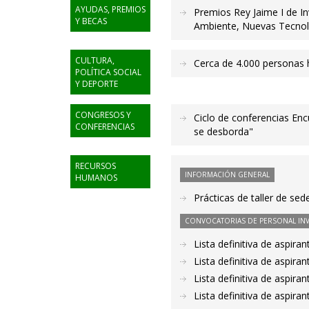
AYUDAS, PREMIOS
Premios Rey Jaime I de I
Y BECAS
Ambiente, Nuevas Tecno
CULTURA,
Cerca de 4.000 personas h
POLÍTICA SOCIAL
Y DEPORTE
CONGRESOS Y
Ciclo de conferencias Enc
CONFERENCIAS
se desborda"
RECURSOS
INFORMACIÓN GENERAL
HUMANOS
Prácticas de taller de se
CONVOCATORIAS DE PERSONAL IN
Lista definitiva de aspir
Lista definitiva de aspir
Lista definitiva de aspir
Lista definitiva de aspir